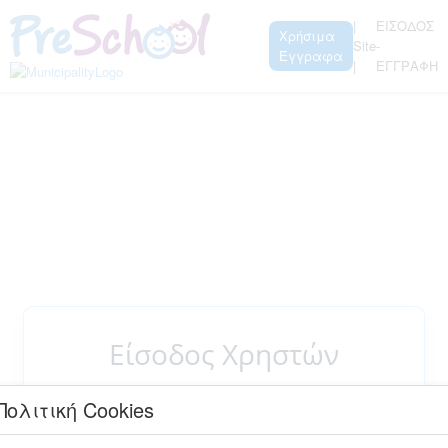
|
ΕΙΣΟΔΟΣ
Χρήσιμα
Site
-
Έγγραφα
|
ΕΓΓΡΑΦΗ
Είσοδος Χρηστών
Taxisnet
Με κωδικούς εφαρμογής
Πολιτική Cookies