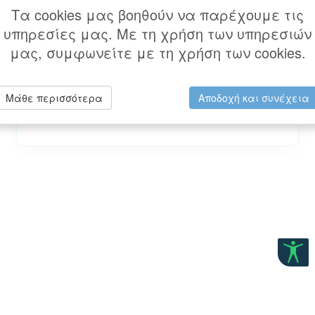
Είσοδος Πολιτών με TaxisNet. Παρακαλώ
Τα cookies μας βοηθούν να παρέχουμε τις
συνδεθείτε με τους προσωπικούς σας
υπηρεσίες μας. Με τη χρήση των υπηρεσιών
κωδικούς TaxisNet.
μας, συμφωνείτε με τη χρήση των cookies.
Είσοδος Πολιτών με Κωδικούς Taxisnet
Μάθε περισσότερα
Αποδοχή και συνέχεια